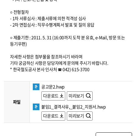
○ 전형절차
- 1차 서류심사 : 제출서류에 의한 적격성 심사
- 2차 면접심사 : 직무수행계획서 발표 및 질의 응답
○ 제출기한 : 2011. 5. 31 (16:00까지 도착 분 유효, e-Mail, 방문 또는
등기우편)
자세한 사항은 첨부물을 참조하시기 바라며
기타 궁금하신 사항은 담당자에게 문의해 주시기 바랍니다.
* 한국철도공사 본사 인사처 ☎ 042) 615-3700
공고문2.hwp
다운로드
미리보기
파일
붙임1_결격사유,_붙임2_지원서.hwp
다운로드
미리보기