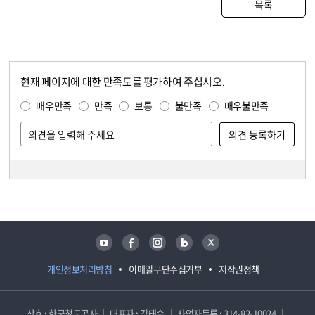
목록
현재 페이지에 대한 만족도를 평가하여 주십시오.
콘텐츠 만족도 조사
만족도 조사
매우만족
만족
보통
불만족
매우불만족
담당자 정보
담당자 정보
유튜브
페이스북
인스타그램
블로그
트위터
개인정보처리방침
이메일무단수집거부
저작권정책
상호 : 한국철도공사
대표자 : 김태승
사업자등록 : 314-82-10024