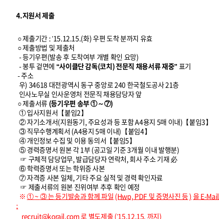
4.지원서 제출
○ 제출기간 : ’15.12.15.(화) 우편 도착 분까지 유효
○ 제출방법 및 제출처
- 등기우편(발송 후 도착여부 개별 확인 요망)
- 봉투 겉면에
“사이클단 감독(코치) 전문직 채용서류 재중”
표기
- 주소
우) 34618 대전광역시 동구 중앙로 240 한국철도공사 21층
인사노무실 인사운영처 전문직 채용담당자 앞
○ 제출서류
(등기우편 송부 ①～⑦)
① 입사지원서【붙임2】
② 자기소개서(지원동기, 주요성과 등 포함 A4용지 5매 이내)【붙임3】
③ 직무수행계획서 (A4용지 5매 이내)【붙임4】
④ 개인정보 수집 및 이용 동의서【붙임5】
⑤ 경력증명서 원본 각 1부 (공고일 기준 3개월 이내 발행분)
☞ 구체적 담당업무, 발급담당자 연락처, 회사 주소 기재 必
⑥ 학력증명서 또는 학위증 사본
⑦ 자격증 사본 일체, 기타 주요 실적 및 경력 확인자료
☞ 제출서류의 원본 진위여부 추후 확인 예정
※
①
~
③
는 등기발송과 함께 파일
(Hwp, PDF
및 증명사진 등
)
을
E-Mail
:
recruit@korail.com
로 별도제출
(’15.12.15.
까지)