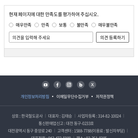
현재 페이지에 대한 만족도를 평가하여 주십시오.
콘텐츠 만족도 조사
만족도 조사
매우만족
만족
보통
불만족
매우불만족
담당자 정보
담당자 정보
유튜브
페이스북
인스타그램
블로그
트위터
개인정보처리방침
이메일무단수집거부
저작권정책
상호 : 한국철도공사
대표자 : 김태승
사업자등록 : 314-82-10024
통신판매업신고 : 대전 동구-0233호
대전광역시 동구 중앙로 240
고객센터 : 1588-7788(이용료 : 발신자부담)
대표전화 : 042-472-5000
팩스 : 02-361-8385