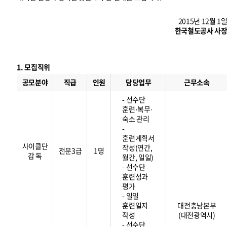
2015년 12월 1
한국철도공사 사
1. 모집직위
모
집
공모분야
직급
인원
담당업무
근무소속
직
위
- 선수단
훈련·복무·
숙소 관리
-
훈련계획서
사이클단
작성(연간,
전문3급
1명
감 독
월간, 일일)
- 선수단
훈련성과
평가
- 일일
훈련일지
대전충남본부
작성
(대전광역시)
- 선수단