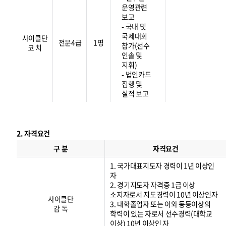
운영관련
보고
- 국내 및
국제대회
사이클단
전문4급
1명
참가(선수
코 치
인솔 및
지휘)
- 법인카드
집행 및
실적 보고
2. 자격요건
자
격
구 분
자격요건
요
건
1. 국가대표지도자 경력이 1년 이상인
자
2. 경기지도자 자격증 1급 이상
소지자로서 지도경력이 10년 이상인자
사이클단
3. 대학졸업자 또는 이와 동등이상의
감 독
학력이 있는 자로서 선수경력(대학교
이상) 10년 이상인 자