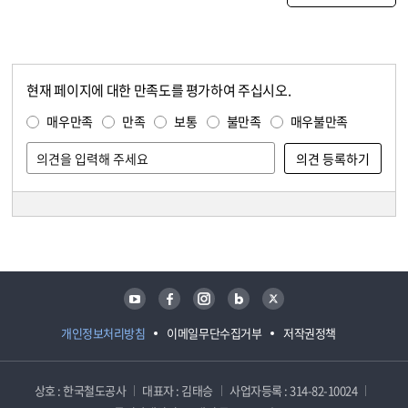
현재 페이지에 대한 만족도를 평가하여 주십시오.
콘텐츠 만족도 조사
만족도 조사
매우만족
만족
보통
불만족
매우불만족
담당자 정보
담당자 정보
유튜브
페이스북
인스타그램
블로그
트위터
개인정보처리방침
이메일무단수집거부
저작권정책
상호 : 한국철도공사
대표자 : 김태승
사업자등록 : 314-82-10024