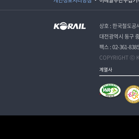
상호 : 한국철도공
대전광역시 동구 중
팩스 : 02-361-838
COPYRIGHT ⓒ K
계열사