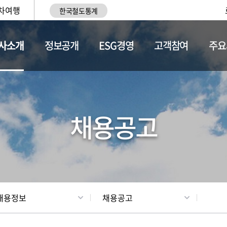
차여행
한국철도통계
사소개
정보공개
ESG경영
고객참여
주요
황
조직현황
채용정보
채용공고
채용정보
채용공고