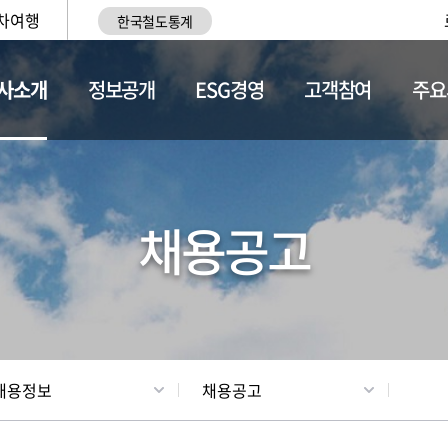
차여행
한국철도통계
사소개
정보공개
ESG경영
고객참여
주요
황
조직현황
채용정보
채용공고
채용정보
채용공고