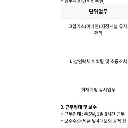
○ 업무내용(단위업무별)
단위업무
고압가스(이너젠) 저장시설 유지
관리
비상연락체계 확립 및 초동조치
화재예방 감시업무
2. 근무형태 및 보수
○ 근무형태 : 주5일, 1일 8시간 근무
○ 보수수준(세금 및 4대보험 공제 전