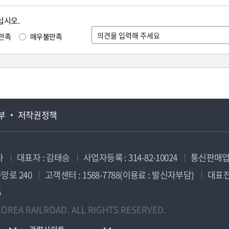
십시오.
만족
매우불만족
부
저작권정책
사
대표자 : 김태승
사업자등록 : 314-82-10024
통신판매업신
앙로 240
고객센터 : 1588-7788(이용료 : 발신자부담)
대표전화
5
OREA RAILROAD. ALL RIGHTS RESERVED.