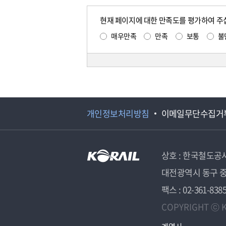
현재 페이지에 대한 만족도를 평가하여 주
매우만족
만족
보통
불
개인정보처리방침
이메일무단수집거
상호 : 한국철도공
대전광역시 동구 중
팩스 : 02-361-838
COPYRIGHT ⓒ K