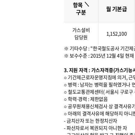
＼
항목
월 기본급
구분
가스설비
1,152,100
담당원
※ 기타수당 : "한국철도공사 기간
※ 보수수준 : 2015년 12월 4일
3. 지원 자격 : 가스자격증(가스기
○ 기간제근로자운영지침에 의거, 근
○ 병력 : 남자는 병력을 필하였거나 
○ 철도교통관제센터( 서울시 구로구 구
○ 학력·경력 : 제한없음
○ 공무원채용신체검사 상 결격사유가
○ 아래의 결격사유에 해당하지 아니
- 금치산자 또는 한정치산자
- 파산자로서 복권되지 아니한 자