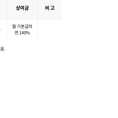
상여금
비 고
월 기본급의
0
연 140%
음.