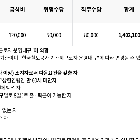
급식비
위험수당
직무수당
합계
120,000
50,000
80,000
1,402,10
제근로자 운영내규"에 의함
 현재 기준이며 "한국철도공사 기간제근로자 운영내규"에 따라 변경될 수 있
능사 이상) 소지자로서 다음요건을 갖춘 자
무상한연령인 만 60세 미만자
면제받은 자
일로 8길 )로 출 · 퇴근이 가능한 자
 없는 자
한 자