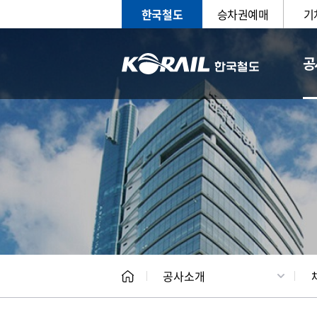
한국철도
승차권예매
기
공
CEO
일반현
공사소개