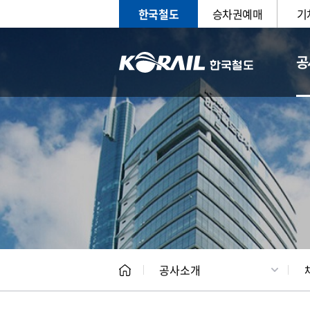
한국철도
승차권예매
기
공
CEO
일반현
공사소개