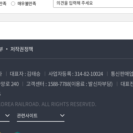
만족
매우불만족
부
저작권정책
사
대표자 : 김태승
사업자등록 : 314-82-10024
통신판매업신
앙로 240
고객센터 : 1588-7788(이용료 : 발신자부담)
대표전화
5
OREA RAILROAD. ALL RIGHTS RESERVED.
관련사이트