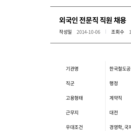
외국인 전문직 직원 채용
작성일
2014-10-06
조회수
기관명
한국철도공
직군
행정
고용형태
계약직
근무지
대전
우대조건
경영학, 국