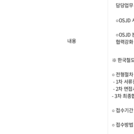
담당업무
○OSJD
○OSJD
내용
협력강화
※ 한국철
○ 전형절
- 1차 서
- 2차 면
- 3차 최
○ 접수기간 :
○ 접수방법 :