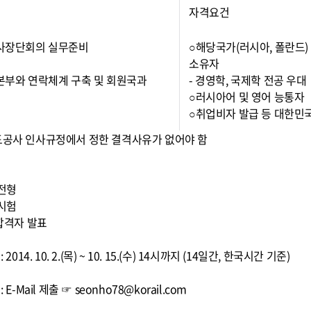
자격요건
 사장단회의 실무준비
○해당국가(러시아, 폴란드)
소유자
 본부와 연락체계 구축 및 회원국과
- 경영학, 국제학 전공 우대
○러시아어 및 영어 능통자
○취업비자 발급 등 대한민
도공사 인사규정에서 정한 결격사유가 없어야 함
차
류전형
접시험
종합격자 발표
 2014. 10. 2.(목) ~ 10. 15.(수) 14시까지 (14일간, 한국시간 기준)
 E-Mail 제출 ☞ seonho78@korail.com