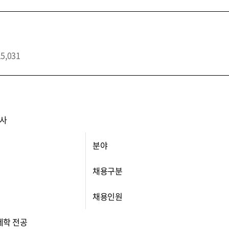
15,031
사
분야
채용구분
채용인원
제학 전공