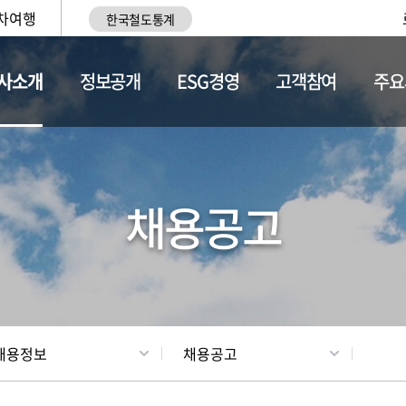
차여행
한국철도통계
사소개
정보공개
ESG경영
고객참여
주요
황
조직현황
채용정보
채용공고
채용정보
채용공고