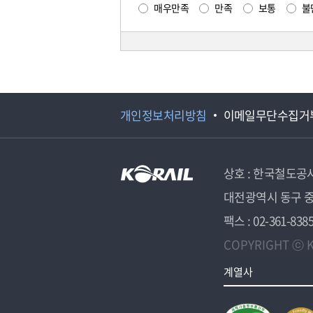
매우만족
만족
보통
불
개인정보처리방침
이메일무단수집거
상호 : 한국철도공
대전광역시 동구 중
팩스 : 02-361-838
COPYRIGHT ⓒ K
계열사