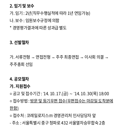
2. 임기 및 보수
가. 임기 : 2년(직무수행실적에 따라 1년 연임가능)
나. 보수 : 임원보수규정에 의함
* 경영평가결과에 따른 성과급 별도
3. 선발절차
가. 서류전형 → 면접전형 → 주주 최종면접 → 이사회 의결 →
주주총회 선임
4. 공모절차
가. 지원접수
○ 공고 및 접수기간 : ’14. 10. 17.(금) ～ ’14. 10. 30(목) 18:00
○ 접수방법 :
방문 및 등기우편 접수
(
우편접수는 마감일 도착분에
한함
)
○ 접수처 : 코레일로지스㈜ 경영관리처 인사담당자 앞
- 주소 : 서울특별시 중구 청파로 432 서울열차승무합숙 2층