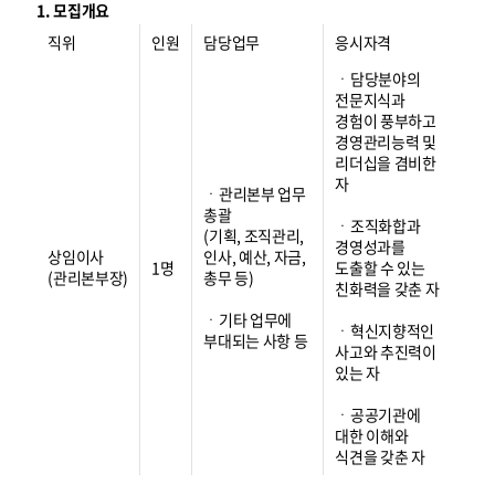
1. 모집개요
직위
인원
담당업무
응시자격
ㆍ담당분야의
전문지식과
경험이 풍부하고
경영관리능력 및
리더십을 겸비한
자
ㆍ관리본부 업무
총괄
ㆍ조직화합과
(기획, 조직관리,
경영성과를
상임이사
인사, 예산, 자금,
1명
도출할 수 있는
(관리본부장)
총무 등)
친화력을 갖춘 자
ㆍ기타 업무에
ㆍ혁신지향적인
부대되는 사항 등
사고와 추진력이
있는 자
ㆍ공공기관에
대한 이해와
식견을 갖춘 자