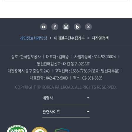
담당자 정보
담당자 정보
유튜브
페이스북
인스타그램
블로그
트위터
개인정보처리방침
이메일무단수집거부
저작권정책
상호 : 한국철도공사
대표자 : 김태승
사업자등록 : 314-82-10024
통신판매업신고 : 대전 동구-0233호
대전광역시 동구 중앙로 240
고객센터 : 1588-7788(이용료 : 발신자부담)
대표전화 : 042-472-5000
팩스 : 02-361-8385
COPYRIGHT ⓒ KOREA RAILROAD. ALL RIGHTS RESERVED.
계열사
관련사이트