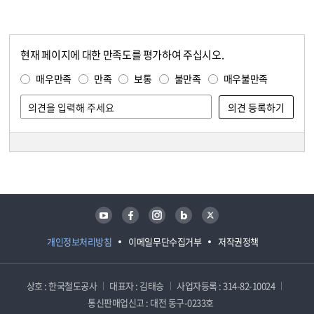
현재 페이지에 대한 만족도를 평가하여 주십시오.
콘텐츠 만족도 조사
만족도 조사
매우만족
만족
보통
불만족
매우불만족
담당자 정보
담당자 정보
유튜브
페이스북
인스타그램
블로그
트위터
개인정보처리방침
이메일무단수집거부
저작권정책
상호 : 한국철도공사
대표자 : 김태승
사업자등록 : 314-82-10024
통신판매업신고 : 대전 동구-0233호