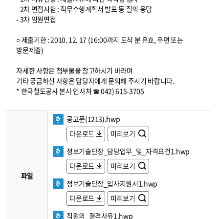
- 2차 면접시험 : 직무수행계획서 발표 등 질의 응답
- 3차 임원면접
○ 제출기한 : 2010. 12. 17 (16:00까지 도착 분 유효, 우편 또는
방문제출)
자세한 사항은 첨부물을 참고하시기 바라며
기타 궁금하신 사항은 담당자에게 문의해 주시기 바랍니다.
* 한국철도공사 본사 인사처 ☎ 042) 615-3705
공고문(1213).hwp
다운로드
미리보기
정보기술단장_담당업무_및_자격요건1.hwp
다운로드
미리보기
파일
정보기술단장_입사지원서1.hwp
다운로드
미리보기
직원의_결격사유1.hwp