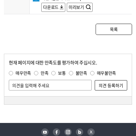
다운로드
미리보기
목록
현재 페이지에 대한 만족도를 평가하여 주십시오.
콘텐츠 만족도 조사
만족도 조사
매우만족
만족
보통
불만족
매우불만족
담당자 정보
담당자 정보
유튜브
페이스북
인스타그램
블로그
트위터