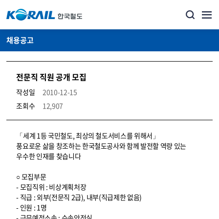
채용공고
전문직 직원 공개 모집
작성일
2010-12-15
조회수
12,907
코레일소개_경영공시_채용공고 상세보기 – 내용, 파일, 담당자 연락처로 구성
「세계 1등 국민철도, 최상의 철도서비스를 위해서」
풍요로운 삶을 창조하는 한국철도공사와 함께 발전할 역량 있는
우수한 인재를 찾습니다
○ 모집부문
- 모집직위 : 비상계획처장
- 직급 : 외부(전문직 2급), 내부(직급제한 없음)
- 인원 : 1명
- 근무예정소속 : 수송안전실