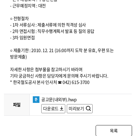
- 근무예정지역 : 대전
○ 전형절차
- 1차 서류심사 : 제출서류에 의한 적격성 심사
- 2차 면접시험 : 직무수행계획서 발표 등 질의 응답
- 3차 임원면접
○ 제출기한 : 2010. 12. 21 (16:00까지 도착 분 유효, 우편 또는
방문제출)
자세한 사항은 첨부물을 참고하시기 바라며
기타 궁금하신 사항은 담당자에게 문의해 주시기 바랍니다.
* 한국철도공사 본사 인사처 ☎ 042) 615-3700
공고문(내외부).hwp
파일
다운로드
미리보기
목록