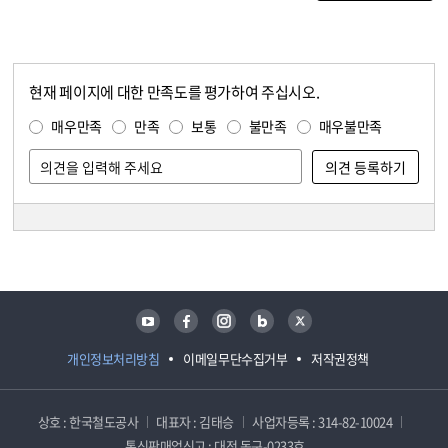
현재 페이지에 대한 만족도를 평가하여 주십시오.
콘텐츠 만족도 조사
만족도 조사
매우만족
만족
보통
불만족
매우불만족
담당자 정보
담당자 정보
유튜브
페이스북
인스타그램
블로그
트위터
개인정보처리방침
이메일무단수집거부
저작권정책
상호 : 한국철도공사
대표자 : 김태승
사업자등록 : 314-82-10024
통신판매업신고 : 대전 동구-0233호