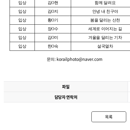
입상
김
O
현
함께 달려요
입상
김
O
지
안녕 내 친구야
입상
황
O
기
봄을 달리는 산천
입상
장
O
수
세계로 이어지는 길
입상
김
O
미
겨울을 달리는 기차
입상
한
O
숙
설국열차
: korailphoto@naver.com
문의
파일
담당자 연락처
목록