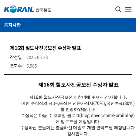
공지사항
제16회 철도사진공모전 수상자 발표
작성일
2025-05-23
조회수
6,585
뉴스·홍보_공지사항 상세보기 – 내용, 파일, 담당자 연락처로 구성
제
16
회 철도사진공모전 수상자 발표
16
.
제
회 철도사진공모전에 참여해 주셔서 감사합니다
,
,
(70%),
(30%)
이번 수상작의 금
은
동상은 전문가심사
국민투표
.
를 반영하였습니다
(blog.naver.com/korailblog)
수상작은 다음 주 코레일 블로그
.
에 업로드될 예정입니다
.
수상하신 분들께는 출품하신 메일로 개별 연락드릴 예정입니다
.
감사합니다