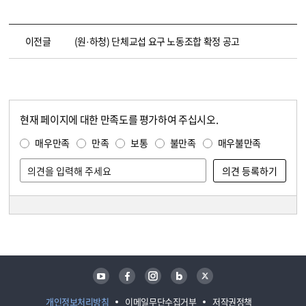
이전글
(원·하청) 단체교섭 요구 노동조합 확정 공고
현재 페이지에 대한 만족도를 평가하여 주십시오.
콘텐츠 만족도 조사
만족도 조사
매우만족
만족
보통
불만족
매우불만족
담당자 정보
담당자 정보
유튜브
페이스북
인스타그램
블로그
트위터
개인정보처리방침
이메일무단수집거부
저작권정책