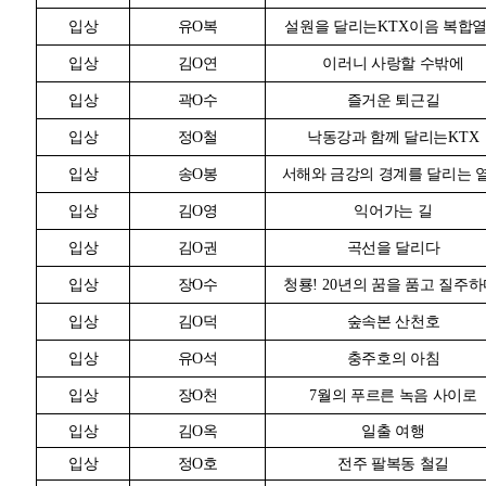
입상
유
O
복
설원을 달리는
KTX
이음 복합
입상
김
O
연
이러니 사랑할 수밖에
입상
곽
O
수
즐거운 퇴근길
입상
정
O
철
낙동강과 함께 달리는
KTX
입상
송
O
봉
서해와 금강의 경계를 달리는 
입상
김
O
영
익어가는 길
입상
김
O
권
곡선을 달리다
입상
장
O
수
청룡
! 20
년의 꿈을 품고 질주하
입상
김
O
덕
숲속본 산천호
입상
유
O
석
충주호의 아침
입상
장
O
천
7
월의 푸르른 녹음 사이로
입상
김
O
옥
일출 여행
입상
정
O
호
전주 팔복동 철길