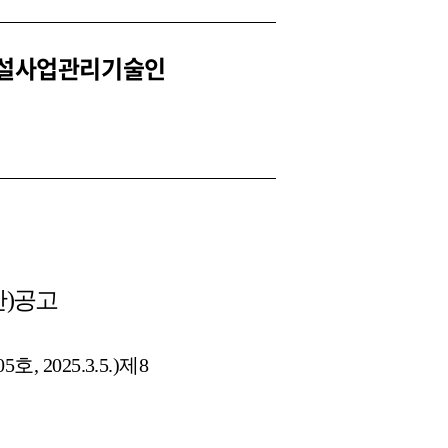
 건설사업관리기술인
안
)
공고
05
호
, 2025.3.5.)
제
8