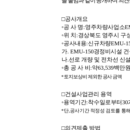
을 붙임과 같이 공개하여 의
□
공사개요
◦
공 사 명
:
영주차량사업소
E
◦
위 치
:
경상북도 영주시 구
◦
공사내용
:
신규차량
EMU-1
가
. EMU-150
경정비시설 건
나
.
선로 개량 및 전차선 신
◦
총 공 사 비
:
약
63,539
백만
*
토지보상비 제외한 공사 금액
□
건설사업관리 용역
◦
용역기간
:
착수일로부터
30
*
단
,
공사기간 적정성 검토를 통해
□
의견제출 방법