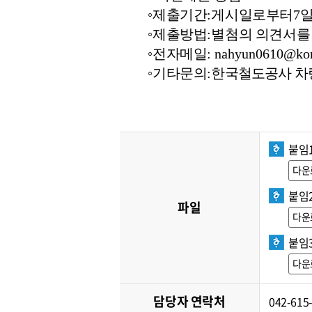
◦
제출기간
:
게시일로부터
7
◦
제출방법
:
별첨의 의견서를 
◦
전자메일
: nahyun0610@kor
◦
기타문의
:
한국철도공사 차
붙임
다운
붙임
파일
다운
붙임
다운
담당자 연락처
042-615