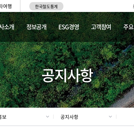
차여행
한국철도통계
사소개
정보공개
ESG경영
고객참여
주요
업
갤러리
기차소개
공지사항
홍보
공지사항