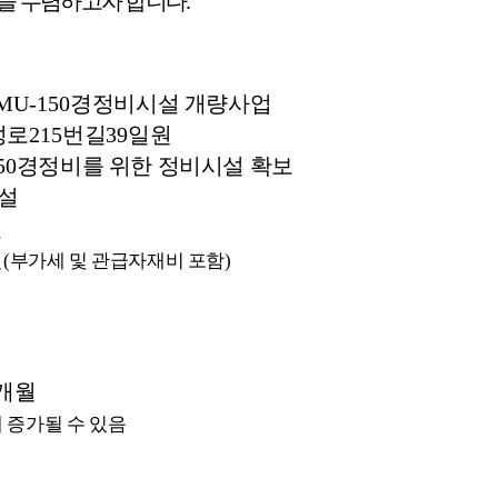
견을 수렴하고자 합니다
.
MU-150
경정비시설 개량사업
성로
215
번길
39
일원
50
경정비를 위한 정비시설 확보
설
설
원
(
부가세 및 관급자재비 포함
)
개월
 증가될 수 있음