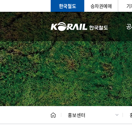
한국철도
승차권예매
기
공
홍보
문화사
홍보센터