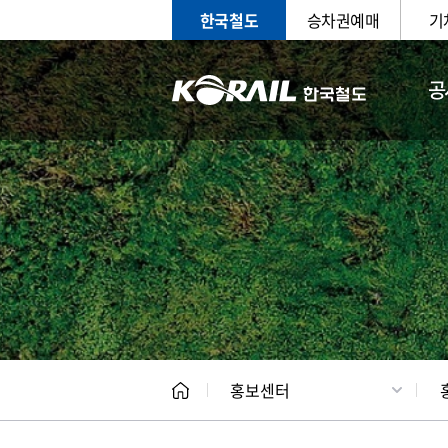
한국철도
승차권예매
기
공
홍보
문화사
홍보센터