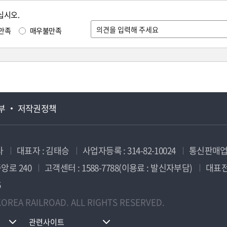
십시오.
만족
매우불만족
부
저작권정책
사
대표자 : 김태승
사업자등록 : 314-82-10024
통신판매업신
앙로 240
고객센터 : 1588-7788(이용료 : 발신자부담)
대표전화
5
OREA RAILROAD. ALL RIGHTS RESERVED.
관련사이트