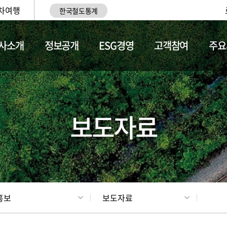
차여행
한국철도통계
사소개
정보공개
ESG경영
고객참여
주요
업
갤러리
기차소개
보도자료
홍보
보도자료