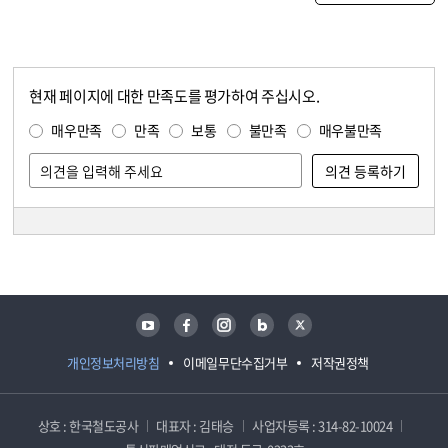
현재 페이지에 대한 만족도를 평가하여 주십시오.
콘텐츠 만족도 조사
만족도 조사
매우만족
만족
보통
불만족
매우불만족
담당자 정보
담당자 정보
유튜브
페이스북
인스타그램
블로그
트위터
개인정보처리방침
이메일무단수집거부
저작권정책
상호 : 한국철도공사
대표자 : 김태승
사업자등록 : 314-82-10024