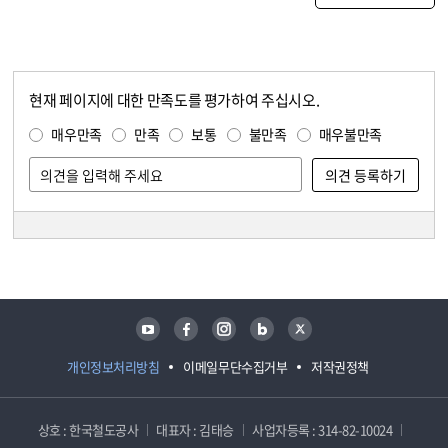
현재 페이지에 대한 만족도를 평가하여 주십시오.
콘텐츠 만족도 조사
만족도 조사
매우만족
만족
보통
불만족
매우불만족
담당자 정보
담당자 정보
유튜브
페이스북
인스타그램
블로그
트위터
개인정보처리방침
이메일무단수집거부
저작권정책
상호 : 한국철도공사
대표자 : 김태승
사업자등록 : 314-82-10024