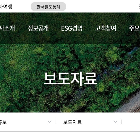
차여행
한국철도통계
사소개
정보공개
ESG경영
고객참여
주요
업
갤러리
기차소개
보도자료
홍보
보도자료