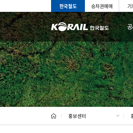
한국철도
승차권예매
기
공
홍보
문화사
홍보센터