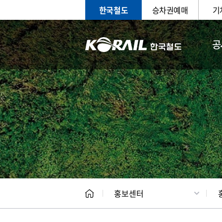
한국철도
승차권예매
기
공
홍보
문화사
홍보센터