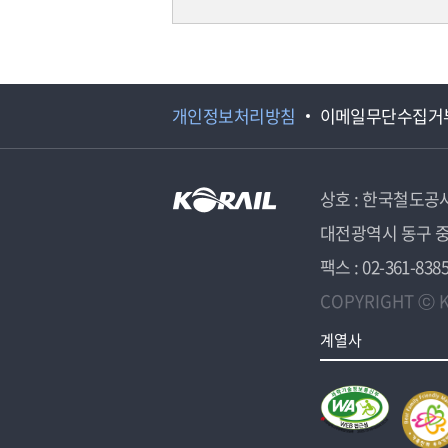
개인정보처리방침
이메일무단수집거
상호 : 한국철도공
대전광역시 동구 중
팩스 : 02-361-838
COPYRIGHT ⓒ K
계열사