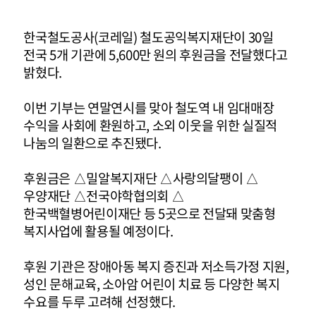
한국철도공사(코레일) 철도공익복지재단이 30일
전국 5개 기관에 5,600만 원의 후원금을 전달했다고
밝혔다.
이번 기부는 연말연시를 맞아 철도역 내 임대매장
수익을 사회에 환원하고, 소외 이웃을 위한 실질적
나눔의 일환으로 추진됐다.
후원금은 △밀알복지재단 △사랑의달팽이 △
우양재단 △전국야학협의회 △
한국백혈병어린이재단 등 5곳으로 전달돼 맞춤형
복지사업에 활용될 예정이다.
후원 기관은 장애아동 복지 증진과 저소득가정 지원,
성인 문해교육, 소아암 어린이 치료 등 다양한 복지
수요를 두루 고려해 선정했다.