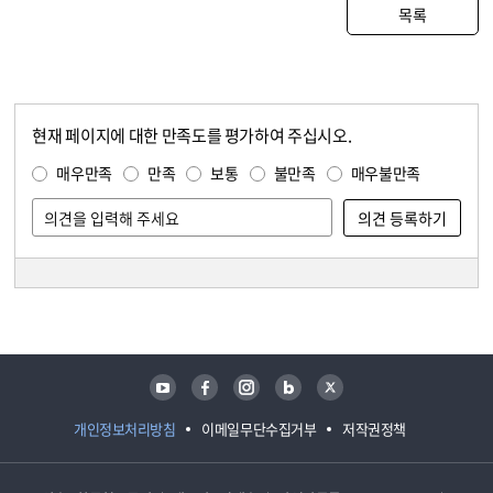
목록
현재 페이지에 대한 만족도를 평가하여 주십시오.
콘텐츠 만족도 조사
만족도 조사
매우만족
만족
보통
불만족
매우불만족
담당자 정보
담당자 정보
유튜브
페이스북
인스타그램
블로그
트위터
개인정보처리방침
이메일무단수집거부
저작권정책