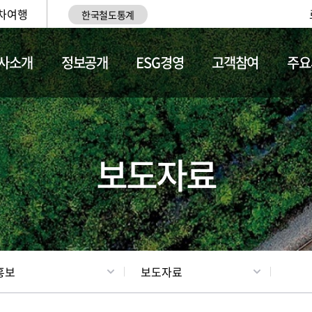
차여행
한국철도통계
사소개
정보공개
ESG경영
고객참여
주요
업
갤러리
기차소개
보도자료
홍보
보도자료