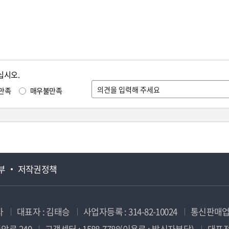
십시오.
만족
매우불만족
부
저작권정책
사
대표자 : 김태승
사업자등록 : 314-82-10024
통신판매업신
앙로 240
고객센터 : 1588-7788(이용료 : 발신자부담)
대표전화