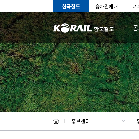
한국철도
승차권예매
기
공
홍보
문화사
홍보센터