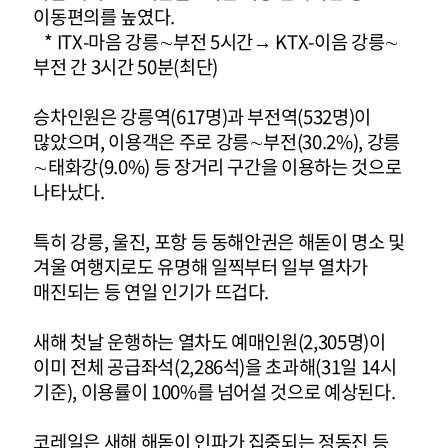
이동편의를 높였다.
* ITX-마음 강릉∼부전 5시간→ KTX-이음 강릉∼
부전 간 3시간 50분(최단)
승차인원은 강릉역(617명)과 부전역(532명)이
많았으며, 이용객은 주로 강릉∼부전(30.2%), 강릉
∼태화강(9.0%) 등 장거리 구간을 이용하는 것으로
나타났다.
특히 강릉, 울진, 포항 등 동해안권은 해돋이 명소 및
겨울 여행지로도 유명해 일찍부터 일부 열차가
매진되는 등 연일 인기가 뜨겁다.
새해 첫날 운행하는 열차도 예매인원(2,305명)이
이미 전체 공급좌석(2,286석)을 초과해(31일 14시
기준), 이용률이 100%를 넘어설 것으로 예상된다.
코레일은 새해 해돋이 인파가 집중되는 정동진 등