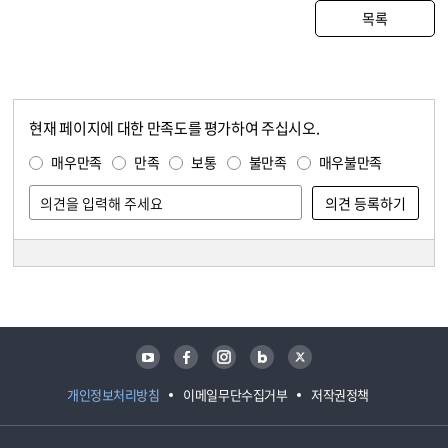
목록
현재 페이지에 대한 만족도를 평가하여 주십시오.
콘텐츠 만족도 조사
만족도 조사
매우만족
만족
보통
불만족
매우불만족
담당자 정보
담당자 정보
유튜브
페이스북
인스타그램
블로그
트위터
개인정보처리방침
이메일무단수집거부
저작권정책