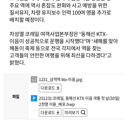
주요 역에 역사 혼잡도 완화와 사고 예방을 위한
질서유지, 차량 유지보수 인력 100여 명을 추가로
배치할 예정이다.
차성열 코레일 여객사업본부장은 “동해선 KTX-
이음이 성공적으로 운행을 시작했다”며 “새해를 맞아
해돋이 축제 등으로 전국 각지에서 역을 찾는
고객들의 안전한 여행을 위해 최선을 다하겠다”고
밝혔다.
1231_삼척역 ktx-이음.jpg
다운로드
파일
251231 코레일, 동해선 KTX-이음 개통 첫 날(30일)
2천명 이용_배포.hwp
다운로드
미리보기