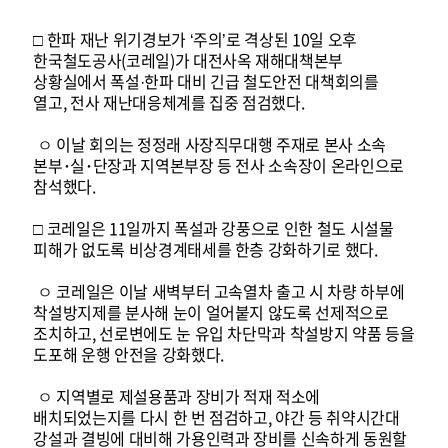
□ 한파 재난 위기경보가 ‘주의’로 격상된 10일 오후
한국철도공사(코레일)가 대전사옥 재해대책본부
상황실에서 폭설·한파 대비 긴급 철도안전 대책회의를
열고, 전사 재난대응체계를 집중 점검했다.
ㅇ 이날 회의는 정정래 사장직무대행 주재로 본사 소속
본부･실･단장과 지역본부장 등 전사 소속장이 온라인으로
참석했다.
□ 코레일은 11일까지 폭설과 강풍으로 인한 철도 시설물
피해가 없도록 비상경계태세를 한층 강화하기로 했다.
ㅇ 코레일은 이날 새벽부터 고속열차 출고 시 차량 하부에
착설방지제를 분사해 눈이 얼어붙지 않도록 선제적으로
조치하고, 선로변에도 눈 유입 차단막과 착설방지 약품 등을
도포해 운행 안전을 강화했다.
ㅇ 지역별로 제설용품과 장비가 적재 적소에
배치되었는지를 다시 한 번 점검하고, 야간 등 취약시간대
강설과 결빙에 대비해 가용인력과 장비를 신속하게 동원할