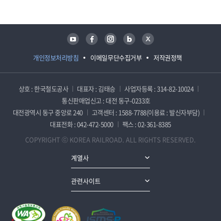
유튜브
페이스북
인스타그램
블로그
트위터
개인정보처리방침
이메일무단수집거부
저작권정책
상호 : 한국철도공사
대표자 : 김태승
사업자등록 : 314-82-10024
통신판매업신고 : 대전 동구-0233호
대전광역시 동구 중앙로 240
고객센터 : 1588-7788(이용료 : 발신자부담)
대표전화 : 042-472-5000
팩스 : 02-361-8385
COPYRIGHT ⓒ KOREA RAILROAD. ALL RIGHTS RESERVED.
계열사
관련사이트