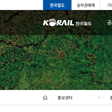
한국철도
승차권예매
기
공
홍보
문화사
홍보센터