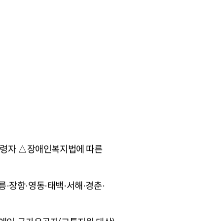
의 고령자 △장애인복지법에 따른
강릉·장항·영동·태백·서해·경춘·