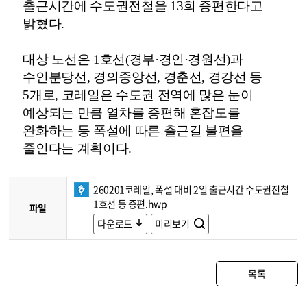
출근시간에 수도권전철을 13회 증편한다고
밝혔다.
대상 노선은 1호선(경부·경인·경원선)과
수인분당선, 경의중앙선, 경춘선, 경강선 등
5개로, 코레일은 수도권 전역에 많은 눈이
예상되는 만큼 열차를 증편해 혼잡도를
완화하는 등 폭설에 따른 출근길 불편을
줄인다는 계획이다.
260201코레일, 폭설 대비 2일 출근시간 수도권전철
1호선 등 증편.hwp
파일
다운로드
미리보기
목록