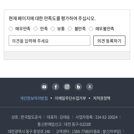
현재 페이지에 대한 만족도를 평가하여 주십시오.
콘텐츠 만족도 조사
만족도 조사
매우만족
만족
보통
불만족
매우불만족
담당자 정보
담당자 정보
유튜브
페이스북
인스타그램
블로그
트위터
개인정보처리방침
이메일무단수집거부
저작권정책
상호 : 한국철도공사
대표자 : 김태승
사업자등록 : 314-82-10024
통신판매업신고 : 대전 동구-0233호
대전광역시 동구 중앙로 240
고객센터 : 1588-7788(이용료 : 발신자부담)