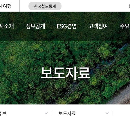
차여행
한국철도통계
사소개
정보공개
ESG경영
고객참여
주요
업
갤러리
기차소개
보도자료
홍보
보도자료