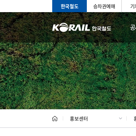
한국철도
승차권예매
기
공
홍보
문화사
홍보센터