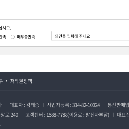
십시오.
만족
매우불만족
부
저작권정책
사
대표자 : 김태승
사업자등록 : 314-82-10024
통신판매업신
앙로 240
고객센터 : 1588-7788(이용료 : 발신자부담)
대표전화
5