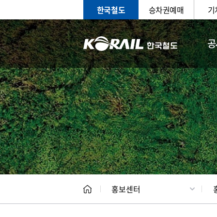
한국철도
승차권예매
기
공
홍보
문화사
홍보센터