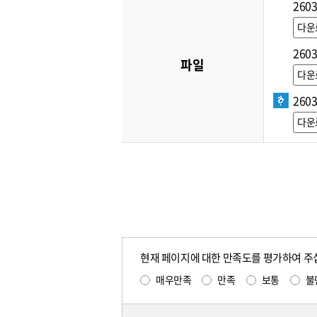
260
다운
260
파일
다운
260
다운
현재 페이지에 대한 만족도를 평가하여 주
매우만족
만족
보통
불