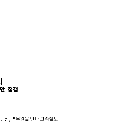
회
현안 점검
차팀장, 역무원을 만나 고속철도