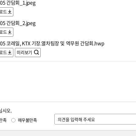
305 간담회_1.jpeg
로드
305 간담회_2.jpeg
로드
305 코레일, KTX 기장.열차팀장 및 역무원 간담회.hwp
로드
미리보기
십시오.
만족
매우불만족