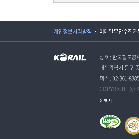
개인정보처리방침
이메일무단수집거
상호 : 한국철도공
대전광역시 동구 중
팩스 : 02-361-838
COPYRIGHT ⓒ K
계열사