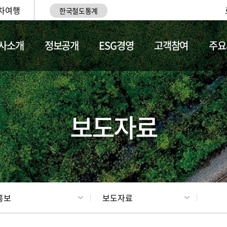
차여행
한국철도통계
사소개
정보공개
ESG경영
고객참여
주요
업
갤러리
기차소개
보도자료
홍보
보도자료