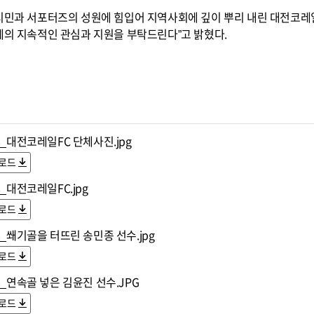
 시민과 서포터즈의 성원에 힘입어 지역사회에 깊이 뿌리 내린 대전코레
체의 지속적인 관심과 지원을 부탁드린다”고 밝혔다.
8_대전코레일FC 단체사진.jpg
로드
8_대전코레일FC.jpg
로드
8_쐐기골을 터뜨린 송민종 선수.jpg
로드
8_연속골 넣은 김윤진 선수.JPG
로드