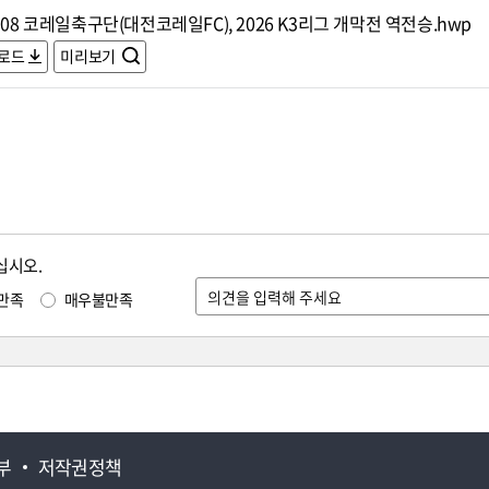
308 코레일축구단(대전코레일FC), 2026 K3리그 개막전 역전승.hwp
로드
미리보기
십시오.
만족
매우불만족
부
저작권정책