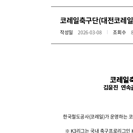
코레일축구단(대전코레일FC
작성일
2026-03-08
조회수
코레일축
김윤진 연속
한국철도공사(코레일)가 운영하는 코레
※ K3리그는 국내 축구프로리그인 K1