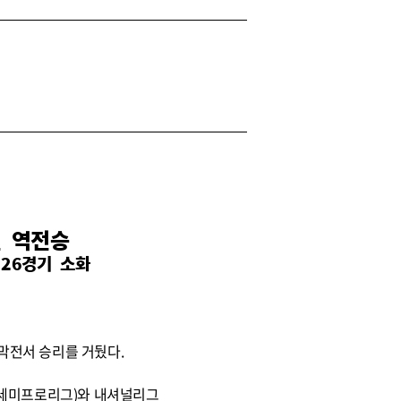
전 역전승
26경기 소화
개막전서 승리를 거뒀다.
리그(세미프로리그)와 내셔널리그