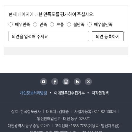
현재 페이지에 대한 만족도를 평가하여 주십시오.
콘텐츠 만족도 조사
만족도 조사
매우만족
만족
보통
불만족
매우불만족
담당자 정보
담당자 정보
유튜브
페이스북
인스타그램
블로그
트위터
개인정보처리방침
이메일무단수집거부
저작권정책
상호 : 한국철도공사
대표자 : 김태승
사업자등록 : 314-82-10024
통신판매업신고 : 대전 동구-0233호
대전광역시 동구 중앙로 240
고객센터 : 1588-7788(이용료 : 발신자부담)