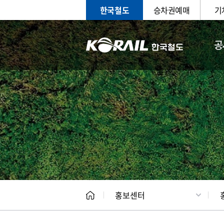
한국철도
승차권예매
기
공
홍보
문화사
홍보센터