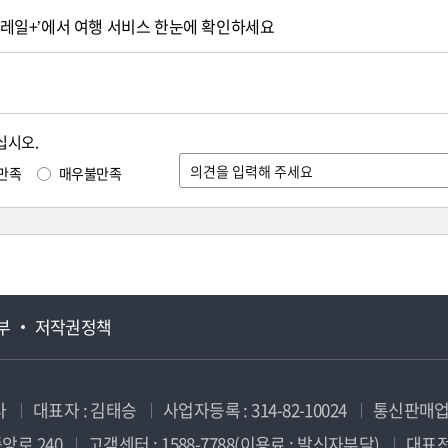
‘코레일+’에서 여행 서비스 한눈에 확인하세요
십시오.
만족
매우불만족
부
저작권정책
사
대표자 : 김태승
사업자등록 : 314-82-10024
통신판매업신
앙로 240
고객센터 : 1588-7788(이용료 : 발신자부담)
대표전화