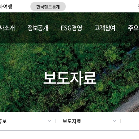
차여행
한국철도통계
사소개
정보공개
ESG경영
고객참여
주요
업
갤러리
기차소개
보도자료
홍보
보도자료