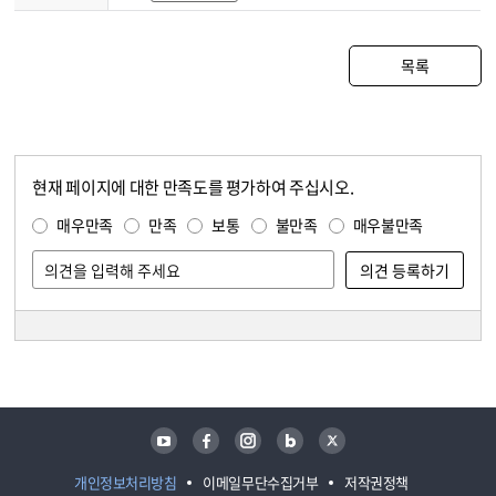
목록
현재 페이지에 대한 만족도를 평가하여 주십시오.
콘텐츠 만족도 조사
만족도 조사
매우만족
만족
보통
불만족
매우불만족
담당자 정보
담당자 정보
유튜브
페이스북
인스타그램
블로그
트위터
개인정보처리방침
이메일무단수집거부
저작권정책