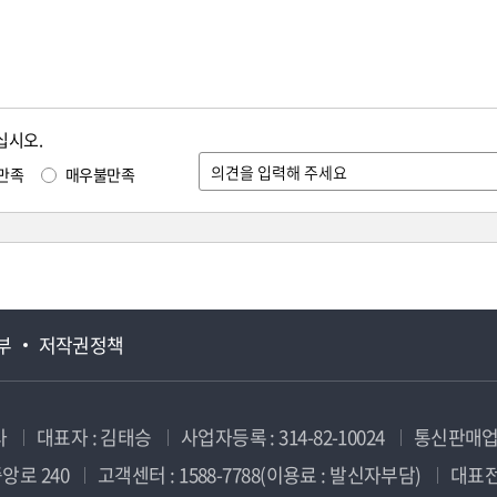
십시오.
만족
매우불만족
부
저작권정책
사
대표자 : 김태승
사업자등록 : 314-82-10024
통신판매업신
앙로 240
고객센터 : 1588-7788(이용료 : 발신자부담)
대표전화