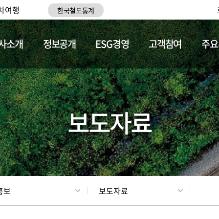
차여행
한국철도통계
사소개
정보공개
ESG경영
고객참여
주요
업
갤러리
기차소개
보도자료
홍보
보도자료