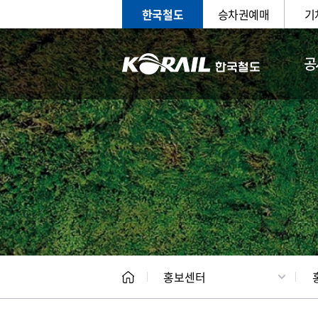
한국철도
승차권예매
기
공
홍보
문화사
홍보센터