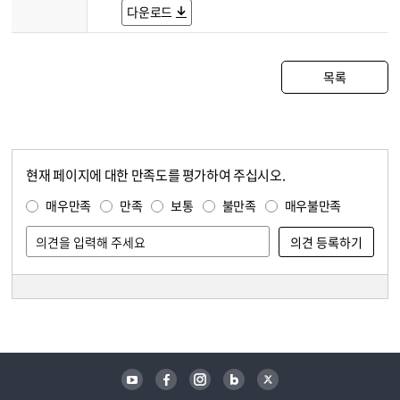
다운로드
목록
현재 페이지에 대한 만족도를 평가하여 주십시오.
콘텐츠 만족도 조사
만족도 조사
매우만족
만족
보통
불만족
매우불만족
담당자 정보
담당자 정보
유튜브
페이스북
인스타그램
블로그
트위터