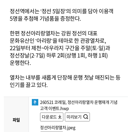
정선역에서는 ‘정선 5일장’의 의미를 담아 이용객
5명을 추첨해 기념품을 증정한다.
한편 정선아리랑열차는 강원 정선의 대표
문화유산인 ‘아리랑’을 테마로 한 관광열차로,
22일부터 제천~아우라지 구간을 주말(토·일)과
정선장날(2·7일) 하루 2회(상행 1회, 하행 1회)
운행한다.
열차는 내부를 새롭게 단장해 운행 첫날 매진되는 등
인기를 끌고 있다.
260521 코레일, 정선아리랑열차 운행재개 기념
고객 이벤트.hwp
다운로드
미리보기
파일
정선아리랑열차.jpeg