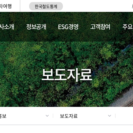
차여행
한국철도통계
사소개
정보공개
ESG경영
고객참여
주요
업
갤러리
기차소개
보도자료
홍보
보도자료