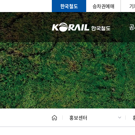
한국철도
승차권예매
기
공
홍보
문화사
홍보센터