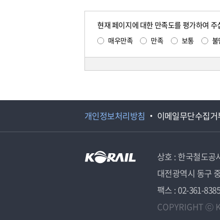
현재 페이지에 대한 만족도를 평가하여 주
매우만족
만족
보통
불
개인정보처리방침
이메일무단수집거
상호 : 한국철도공
대전광역시 동구 중
팩스 : 02-361-838
COPYRIGHT ⓒ K