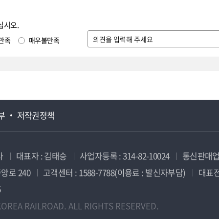
십시오.
만족
매우불만족
부
저작권정책
사
대표자 : 김태승
사업자등록 : 314-82-10024
통신판매업신
앙로 240
고객센터 : 1588-7788(이용료 : 발신자부담)
대표전화
5
OREA RAILROAD. ALL RIGHTS RESERVED.