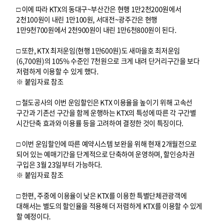
□ 이에 따라 KTX의 동대구~부산간은 현행 1만2천200원에서
2천100원이 내린 1만100원, 서대전~광주간은 현행
1만9천700원에서 2천900원이 내린 1만6천800원이 된다.
□ 또한, KTX 최저운임(현행 1만600원)도 새마을호 최저운임
(6,700원)의 105% 수준인 7천원으로 크게 내려 단거리구간을 보다
저렴하게 이용할 수 있게 했다.
※ 붙임자료 참조
□ 철도공사의 이번 운임할인은 KTX 이용율을 높이기 위해 고속선
구간과 기존선 구간을 함께 운행하는 KTX의 특성에 따른 각 구간별
시간단축 효과와 이용률 등을 고려하여 결정한 것이 특징이다.
□ 이번 운임할인에 따른 예약시스템 보완을 위해 현재 2개월전으로
되어 있는 예매기간을 단계적으로 단축하여 운영하며, 할인승차권
구입은 3월 23일부터 가능하다.
※ 붙임자료 참조
□ 한편, 주중에 이용율이 낮은 KTX를 이용한 특별단체관광객에
대해서는 별도의 할인율을 적용해 더 저렴하게 KTX를 이용할 수 있게
할 예정이다.