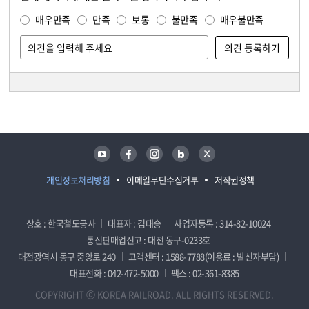
만족도 조사
매우만족
만족
보통
불만족
매우불만족
담당자 정보
담당자 정보
유튜브
페이스북
인스타그램
블로그
트위터
개인정보처리방침
이메일무단수집거부
저작권정책
상호 : 한국철도공사
대표자 : 김태승
사업자등록 : 314-82-10024
통신판매업신고 : 대전 동구-0233호
대전광역시 동구 중앙로 240
고객센터 : 1588-7788(이용료 : 발신자부담)
대표전화 : 042-472-5000
팩스 : 02-361-8385
COPYRIGHT ⓒ KOREA RAILROAD. ALL RIGHTS RESERVED.