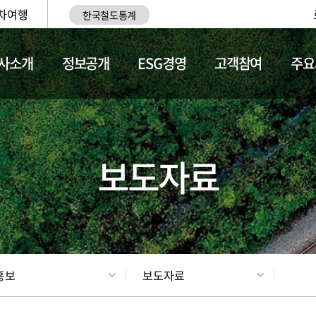
차여행
한국철도통계
사소개
정보공개
ESG경영
고객참여
주요
업
갤러리
기차소개
보도자료
홍보
보도자료