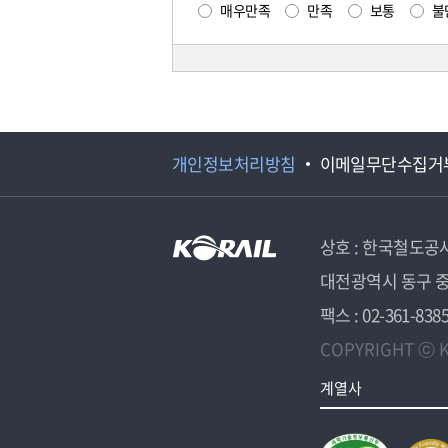
매우만족
만족
보통
불
개인정보처리방침
이메일무단수집거
상호 : 한국철도공
대전광역시 동구 중
팩스 : 02-361-838
COPYRIGHT ⓒ K
계열사