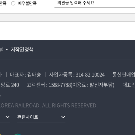
만족
매우불만족
부
저작권정책
사
대표자 : 김태승
사업자등록 : 314-82-10024
통신판매업신
앙로 240
고객센터 : 1588-7788(이용료 : 발신자부담)
대표전화
5
OREA RAILROAD. ALL RIGHTS RESERVED.
관련사이트