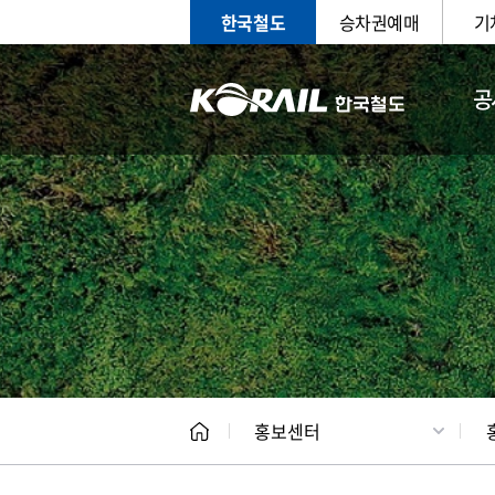
한국철도
승차권예매
기
공
홍보
문화사
홍보센터