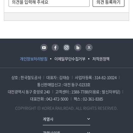
담당자 정보
담당자 정보
유튜브
페이스북
인스타그램
블로그
트위터
개인정보처리방침
이메일무단수집거부
저작권정책
상호 : 한국철도공사
대표자 : 김태승
사업자등록 : 314-82-10024
통신판매업신고 : 대전 동구-0233호
대전광역시 동구 중앙로 240
고객센터 : 1588-7788(이용료 : 발신자부담)
대표전화 : 042-472-5000
팩스 : 02-361-8385
COPYRIGHT ⓒ KOREA RAILROAD. ALL RIGHTS RESERVED.
계열사
관련사이트