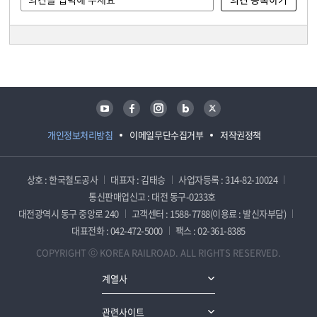
담당자 정보
담당자 정보
유튜브
페이스북
인스타그램
블로그
트위터
개인정보처리방침
이메일무단수집거부
저작권정책
상호 : 한국철도공사
대표자 : 김태승
사업자등록 : 314-82-10024
통신판매업신고 : 대전 동구-0233호
대전광역시 동구 중앙로 240
고객센터 : 1588-7788(이용료 : 발신자부담)
대표전화 : 042-472-5000
팩스 : 02-361-8385
COPYRIGHT ⓒ KOREA RAILROAD. ALL RIGHTS RESERVED.
계열사
관련사이트