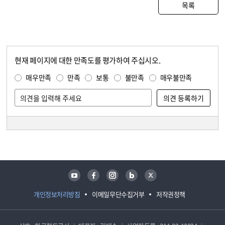
목록
현재 페이지에 대한 만족도를 평가하여 주십시오.
콘텐츠 만족도 조사
만족도 조사
매우만족
만족
보통
불만족
매우불만족
담당자 정보
담당자 정보
유튜브
페이스북
인스타그램
블로그
트위터
개인정보처리방침
이메일무단수집거부
저작권정책