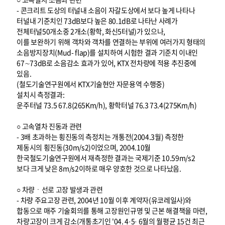
- 콘크리트 도상의 터널내 소음이 자갈도상에서 보다 높게 나타나
터널내 기준치인 73dB보다 높은 80.1dB로 나타난 사례가
전체터널50개소중 2개소(황학, 화신5터널)가 있으나,
이를 보완하기 위해 객차와 객차를 연결하는 부위에 여러가지 형태의
소음방지장치(Mud- flap)를 설치하여 시험한 결과 기준치 이내인
67∼73dB로 소음감소 효과가 있어, KTX 전차량에 적용 추진중에
있음.
(철도기술연구원에서 KTX기술현안 자문용역 수행중)
설치시 측정결과:
운주터널 73.5 67.8(265Km/h), 황학터널 76.3 73.4(275Km/h)
○ 고속열차 진동과 관련
- 3배 초과하는 횡진동의 측정치는 개통전(2004.3월) 측정한
제동시의 횡진동(30m/s2)이었으며, 2004.10월
한국철도기술연구원에서 재측정한 결과는 국제기준 10.59m/s2
보다 크게 낮은 8m/s2이하로 매우 양호한 것으로 나타났음.
○ 차량ㆍ선로 고장 발생과 관련
- 차량 주요고장 관련, 2004년 10월 이후 계약자(유코레일사)와
합동으로 매주 기술회의를 통해 고장원인규명 및 근본 해결책을 마련,
차량고장이 크게 감소(개통초기인 '04. 4·5· 6월의 월평균 15건 최근