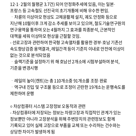
12·1· 2월의 월평균 3.7건) 되어 안정화추세에 있음, 이는 일본·
프랑스 등 고속철도 선진국의 초기개통에 비해 우수한 편임.
ㆍ차륜의 이상마모 현상도 고체윤활제 설치, 궤도 안정화 등으로
지난해 10월이후 크게 감소 추세를 보이고 있으며, 철도기술연구원의
연구용역을 통하여 오는 4월까지 그 효과를 최종분석, 근본적인
대책을 세워 이상마모 현상을 근절할 것임.
- 선로고장과 관련하여 한국형 고속열차를 활용한 경부·호남 기존선
속도향상검증 용역결과, 레일간격 등이 기준치 이내로 안전에 이상이
없는 것으로 분석되었음
ㆍ슬랙기준을 설정하기 위 해 호남선 2개소에 시험부설하여 분석,
기준을 변경시행
ㆍ레일의 높이(캔트)는 총 110개소중 91개소를 조정·완료
ㆍ역구내 진입 및 구조물 등으로 조정이 곤란한 19개소는 운행속도를
제한하여 운행
○ 차상컴퓨터 시스템 고장정보 오동작과 관련
- 차상컴퓨터에 저장되는 정보는 차량고장과 직접적인 관계가 있는
정보뿐만 아니라 고장분석을 위해 주변장치의 관련정보도 함께
기록되고 있어 실제 고장으로 부품을 교체 또는 수리하는 건수와는
상당한 차이가 발생하게 됨