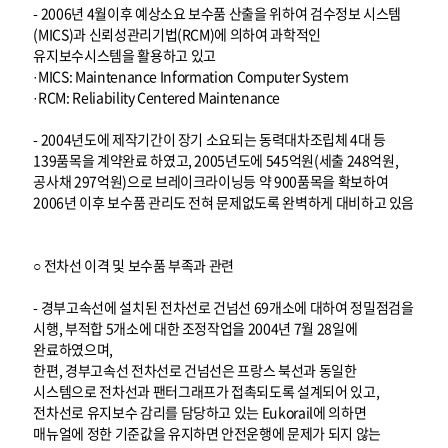
- 2006년 4월이후 예상소요 보수품 산출을 위하여 검수정보 시스템
(MICS)과 신뢰성관리기법(RCM)에 의하여 과학적인
유지보수시스템을 활용하고 있고
·MICS: Maintenance Information Computer System
·RCM: Reliability Centered Maintenance
- 2004년도에 제작기간이 장기 소요되는 동력대차조립체 4대 등
139품목을 계약완료 하였고, 2005년도에 545억원(세출 248억원,
공사채 297억원)으로 브레이크라이닝등 약 900품목을 확보하여
2006년 이후 보수품 관리도 전혀 문제없도록 완벽하게 대비하고 있음
○ 전차선 이격 및 보수품 부족과 관련
- 경부고속선에 설치된 전차선로 건넘선 69개소에 대하여 정밀점검을
시행, 부적합 5개소에 대한 조정작업을 2004년 7월 28일에
완료하였으며,
한편, 경부고속선 전차선로 건넘선은 프랑스 북선과 동일한
시스템으로 전차선과 팬터그래프가 접촉되도록 설계되어 있고,
전차선로 유지보수 감리를 담당하고 있는 Eukorail에 의하면
매뉴얼에 정한 기준값을 유지하면 안전운행에 문제가 되지 않는