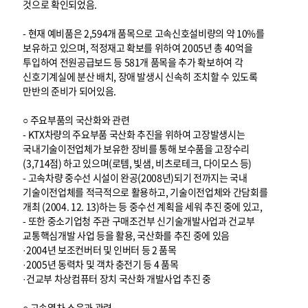
것으로 확인되었음.
- 현재 예비품은 2,594개 품목으로 고속신호설비량의 약 10%를
보유하고 있으며, 적정재고 확보를 위하여 2005년 총 40억을
투입하여 전원공급보드 등 581개 품목을 추가 확보하여 각
신호기계실에 분산 배치, 장애 발생시 신속히 조치할 수 있도록
만반의 준비가 되어있음.
○ 주요부품의 국산화와 관련
- KTX차량의 주요부품 국산화 추진을 위하여 고장발생시는
국내기술이전업체가 보유한 장비를 통해 보수품을 고장수리
(3,714점) 하고 있으며(로템, 빛샘, 비츠로테크, 다이모스 등)
- 고속차량 중수선 시설이 완공(2008년)되기 전까지는 국내
기술이전업체를 적극적으로 활용하고, 기술이전업체와 간담회를
개최 (2004. 12. 13)하는 등 중수선 계획을 세워 추진 중에 있고,
- 또한 중소기업청 주관 구매조건부 신기술개발사업과 건교부
교통핵심개발 사업 등을 활용, 국산화를 추진 중에 있음
·2004년 보조컨버터 및 인버터 등 2 품목
·2005년 동력차 및 객차 충전기 등 4 품목
·건교부 차상컴퓨터 장치 국산화 개발사업 추진 중
○ 고속열차 소음과 관련