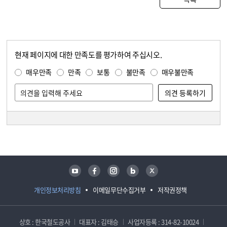
현재 페이지에 대한 만족도를 평가하여 주십시오.
콘텐츠 만족도 조사
만족도 조사
매우만족
만족
보통
불만족
매우불만족
담당자 정보
담당자 정보
유튜브
페이스북
인스타그램
블로그
트위터
개인정보처리방침
이메일무단수집거부
저작권정책
상호 : 한국철도공사
대표자 : 김태승
사업자등록 : 314-82-10024