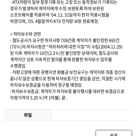
- KTX차량이 일부 잘못기록 되는 고장 또는 동작정보가 기록되는
경우가 발생하여 계약자에게 수정·보완토록 하여 보완된
소프트웨어를 적용하여 '04. 12. 31일까지 현차 적용시험을
하였으며, '05. 4월말까지 KTX 전차량 보완 완료예정.
○ 하자보수와 관련
- 철도공사가 요구한 하자사항 708건중 계약자가 불인정한 483건
(70％)의 하자사항은 "하자처리에 대한 지침"이 수립(2004.11.29)
된 이후 계약자가 16건(2.2％)만 불인정한 상태이며, 철도공사와
계약자간 상호 지속적인 협의를 통해 원활한 하자보수 업무를
수행중임
- 차량고장에 따른 운행지연 환불금 보전요구는 계약자와 최종 정산이
끝나지 않은 상황으로 현재 하자보증기간 중임을 감안, 적절한 시기에
하자보수보증금을 이용하여 청구할 예정임
·하자보수보증금: 계약자가 하자보증 불이행시를 대비한 보증금으로
차량가격의 5.25％(약 1억불). 끝.
파일
목록