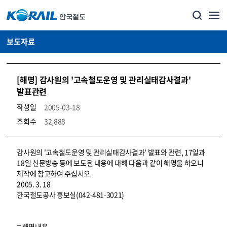
보도자료
[해명] 감사원의 '고속철도운영 및 관리실태감사결과'
발표관련
작성일
2005-03-18
조회수
32,888
뉴스·홍보_보도자료 상세보기 – 내용, 파일, 담당자 연락처로 구성
감사원의 '고속철도운영 및 관리실태감사결과' 발표와 관련, 17일과
18일 신문방송 등에 보도된 내용에 대해 다음과 같이 해명을 하오니
제작에 참고하여 주십시오
2005. 3. 18
한국철도공사 홍보실(042-481-3021)
□ 해명내용