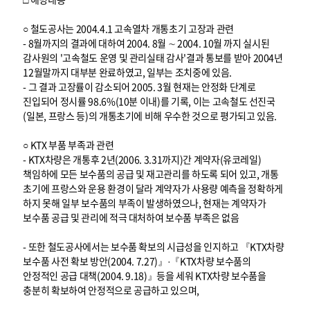
○ 철도공사는 2004.4.1 고속열차 개통초기 고장과 관련
- 8월까지의 결과에 대하여 2004. 8월 ∼ 2004. 10월 까지 실시된
감사원의 '고속철도 운영 및 관리실태 감사'결과 통보를 받아 2004년
12월말까지 대부분 완료하였고, 일부는 조치중에 있음.
- 그 결과 고장률이 감소되어 2005. 3월 현재는 안정화 단계로
진입되어 정시률 98.6%(10분 이내)를 기록, 이는 고속철도 선진국
(일본, 프랑스 등)의 개통초기에 비해 우수한 것으로 평가되고 있음.
○ KTX 부품 부족과 관련
- KTX차량은 개통후 2년(2006. 3.31까지)간 계약자(유코레일)
책임하에 모든 보수품의 공급 및 재고관리를 하도록 되어 있고, 개통
초기에 프랑스와 운용 환경이 달라 계약자가 사용량 예측을 정확하게
하지 못해 일부 보수품의 부족이 발생하였으나, 현재는 계약자가
보수품 공급 및 관리에 적극 대처하여 보수품 부족은 없음
- 또한 철도공사에서는 보수품 확보의 시급성을 인지하고 『KTX차량
보수품 사전 확보 방안(2004. 7.27)』·『KTX차량 보수품의
안정적인 공급 대책(2004. 9.18)』등을 세워 KTX차량 보수품을
충분히 확보하여 안정적으로 공급하고 있으며,