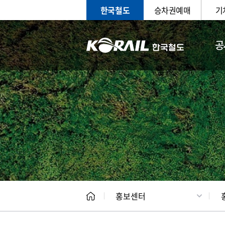
한국철도
승차권예매
기
공
홍보
문화사
홍보센터