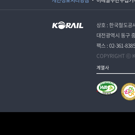
상호 : 한국철도공
대전광역시 동구 중
팩스 : 02-361-838
COPYRIGHT ⓒ K
계열사