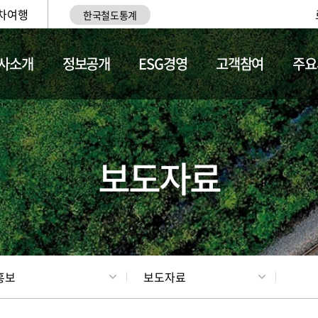
차여행
한국철도통계
사소개
정보공개
ESG경영
고객참여
주요
업
갤러리
기차소개
보도자료
홍보
보도자료