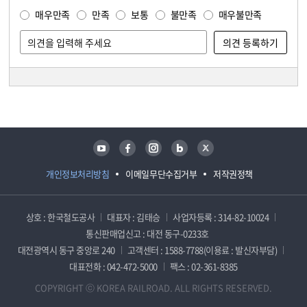
매우만족
만족
보통
불만족
매우불만족
담당자 정보
담당자 정보
유튜브
페이스북
인스타그램
블로그
트위터
개인정보처리방침
이메일무단수집거부
저작권정책
상호 : 한국철도공사
대표자 : 김태승
사업자등록 : 314-82-10024
통신판매업신고 : 대전 동구-0233호
대전광역시 동구 중앙로 240
고객센터 : 1588-7788(이용료 : 발신자부담)
대표전화 : 042-472-5000
팩스 : 02-361-8385
COPYRIGHT ⓒ KOREA RAILROAD. ALL RIGHTS RESERVED.