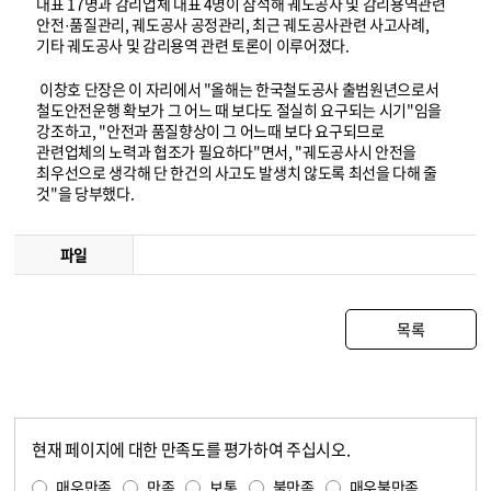
대표 17명과 감리업체 대표 4명이 참석해 궤도공사 및 감리용역관련
안전·품질관리, 궤도공사 공정관리, 최근 궤도공사관련 사고사례,
기타 궤도공사 및 감리용역 관련 토론이 이루어졌다.
이창호 단장은 이 자리에서 "올해는 한국철도공사 출범원년으로서
철도안전운행 확보가 그 어느 때 보다도 절실히 요구되는 시기"임을
강조하고, "안전과 품질향상이 그 어느때 보다 요구되므로
관련업체의 노력과 협조가 필요하다"면서, "궤도공사시 안전을
최우선으로 생각해 단 한건의 사고도 발생치 않도록 최선을 다해 줄
것"을 당부했다.
파일
목록
현재 페이지에 대한 만족도를 평가하여 주십시오.
콘텐츠 만족도 조사
만족도 조사
매우만족
만족
보통
불만족
매우불만족