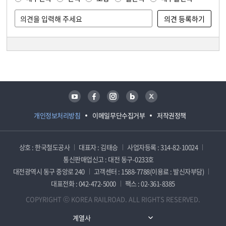
담당자 정보
담당자 정보
유튜브
페이스북
인스타그램
블로그
트위터
개인정보처리방침
이메일무단수집거부
저작권정책
상호 : 한국철도공사
대표자 : 김태승
사업자등록 : 314-82-10024
통신판매업신고 : 대전 동구-0233호
대전광역시 동구 중앙로 240
고객센터 : 1588-7788(이용료 : 발신자부담)
대표전화 : 042-472-5000
팩스 : 02-361-8385
COPYRIGHT ⓒ KOREA RAILROAD. ALL RIGHTS RESERVED.
계열사