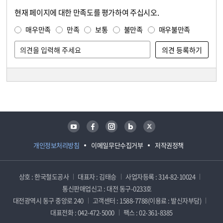
현재 페이지에 대한 만족도를 평가하여 주십시오.
콘텐츠 만족도 조사
만족도 조사
매우만족
만족
보통
불만족
매우불만족
담당자 정보
담당자 정보
유튜브
페이스북
인스타그램
블로그
트위터
개인정보처리방침
이메일무단수집거부
저작권정책
상호 : 한국철도공사
대표자 : 김태승
사업자등록 : 314-82-10024
통신판매업신고 : 대전 동구-0233호
대전광역시 동구 중앙로 240
고객센터 : 1588-7788(이용료 : 발신자부담)
대표전화 : 042-472-5000
팩스 : 02-361-8385