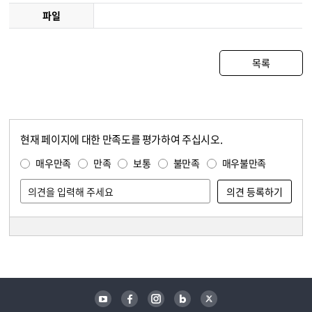
파일
목록
현재 페이지에 대한 만족도를 평가하여 주십시오.
콘텐츠 만족도 조사
만족도 조사
매우만족
만족
보통
불만족
매우불만족
담당자 정보
담당자 정보
유튜브
페이스북
인스타그램
블로그
트위터