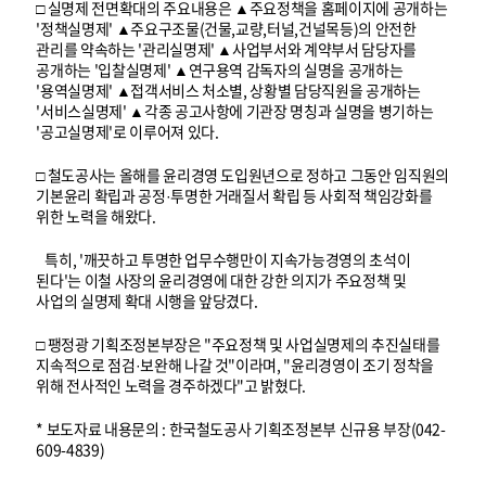
□ 실명제 전면확대의 주요내용은 ▲주요정책을 홈페이지에 공개하는
'정책실명제' ▲주요구조물(건물,교량,터널,건널목등)의 안전한
관리를 약속하는 '관리실명제' ▲사업부서와 계약부서 담당자를
공개하는 '입찰실명제' ▲연구용역 감독자의 실명을 공개하는
'용역실명제' ▲접객서비스 처소별, 상황별 담당직원을 공개하는
'서비스실명제' ▲각종 공고사항에 기관장 명칭과 실명을 병기하는
'공고실명제'로 이루어져 있다.
□ 철도공사는 올해를 윤리경영 도입원년으로 정하고 그동안 임직원의
기본윤리 확립과 공정·투명한 거래질서 확립 등 사회적 책임강화를
위한 노력을 해왔다.
특히, '깨끗하고 투명한 업무수행만이 지속가능경영의 초석이
된다'는 이철 사장의 윤리경영에 대한 강한 의지가 주요정책 및
사업의 실명제 확대 시행을 앞당겼다.
□ 팽정광 기획조정본부장은 "주요정책 및 사업실명제의 추진실태를
지속적으로 점검·보완해 나갈 것"이라며, "윤리경영이 조기 정착을
위해 전사적인 노력을 경주하겠다"고 밝혔다.
* 보도자료 내용문의 : 한국철도공사 기획조정본부 신규용 부장(042-
609-4839)