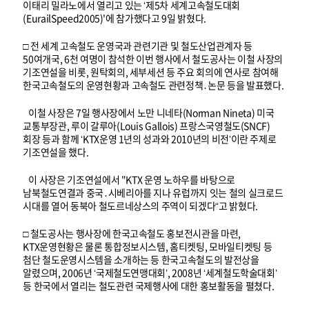
이태리 밀라노에서 열리고 있는 ‘제5차 세계고속철도대회
(EurailSpeed2005)'에 참가했다고 9일 밝혔다.
□ 전 세계 고속철도 운영국과 관련기관 및 철도산업관계자 등
50여개국, 6천 여명이 참석한 이번 행사에서 철도공사는 이철 사장의
기조연설을 비롯, 원탁회의, 세부세션 등 주요 회의에 연사로 참여해
한국고속철도의 운영현황과 고속철도 관련정책․논문 등을 발표했다.
이철 사장은 7일 행사장에서 노만 니네타(Norman Nineta) 미국
교통부장관, 루이 갈루아(Louis Gallois) 프랑스국영철도(SNCF)
회장 등과 함께 ‘KTX운영 1년의 성과와 2010년의 비전’이란 주제로
기조연설을 했다.
이 사장은 기조연설에서 "KTX 운영 노하우를 바탕으로
남북철도연결과 중국․시베리아를 지나 유럽까지 잇는 철의 실크로드
시대를 열어 동북아 철도르네상스의 주역이 되겠다“고 밝혔다.
□ 철도공사는 행사장에 한국고속철도 홍보전시관을 마련,
KTX운영현황은 물론 통합정보시스템, 홈티켓팅, 모바일티켓팅 등
첨단 철도운영시스템을 소개하는 등 한국고속철도의 발전상을
알렸으며, 2006년 ‘국제철도연맹대회’, 2008년 ‘세계철도학술대회’
등 한국에서 열리는 철도관련 국제행사에 대한 홍보활동을 펼쳤다.