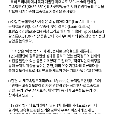
특히 우리나라에서 독자 개발한 최대속도 350km/h의 한국형
고속철도‘G7(KHSR-350X)의 차량모델을 전시해 관람객들의 주목을
받으며 세계수준의 고속철도 기술력을 과시했다.
□ 이철 한국철도공사 사장은 뤽 알리아디에르(Luc Aliadiere)
국제철도연맹(UIC) 사무총장, 루이 갈루아(Louis Gallois)
프랑스국영철도(SNCF) 회장 그리고 필립 멜리에(Philippe Mellier)
알스톰(AlSTOM) 사장 등을 만나 국제 무대에서의 철도산업 협력증진
방안을 논의했다.
이 사장은 “이번 행사가 세계 5번째로 고속철도를 개통하고
1년6개월만에 괄목할만한 성과를 올리고 있는 한국철도의 현재와
비전을 알릴수 있는 좋은 기회였다”고 말하고, “적극적인 마케팅을
통해 국제적 위상을 높이는 한편, 해외 유수 기관과의 교류확대를
통해 철도강국으로서의 면모를 새로이 하는 기회가 됐다”고 밝혔다.
□ 한편, 세계고속철도대회(EurailSpeed)는 국제철도연맹(UIC)이
주관하는 고속철도분야의 가장 영향력 있는 국제행사로 고속철도
건설․운영․연구․유지보수․제작업체 등 세계 고속철도 운영국이
참여하고 있으다.
1992년 벨기에 브뤼셀에서 열린 1차대회를 시작으로 3년마다
열리며, 고속철도 관련 신기술 교류와 우수서비스사례 소개 및