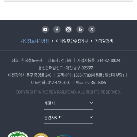
담당자 정보
담당자 정보
유튜브
페이스북
인스타그램
블로그
트위터
개인정보처리방침
이메일무단수집거부
저작권정책
상호 : 한국철도공사
대표자 : 김태승
사업자등록 : 314-82-10024
통신판매업신고 : 대전 동구-0233호
대전광역시 동구 중앙로 240
고객센터 : 1588-7788(이용료 : 발신자부담)
대표전화 : 042-472-5000
팩스 : 02-361-8385
COPYRIGHT ⓒ KOREA RAILROAD. ALL RIGHTS RESERVED.
계열사
관련사이트