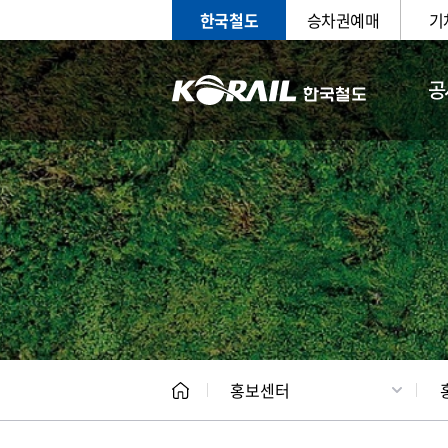
한국철도
승차권예매
기
공
홍보
문화사
홍보센터