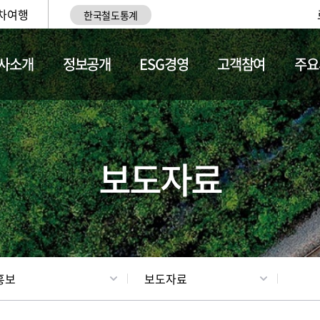
차여행
한국철도통계
사소개
정보공개
ESG경영
고객참여
주요
업
갤러리
기차소개
보도자료
홍보
보도자료