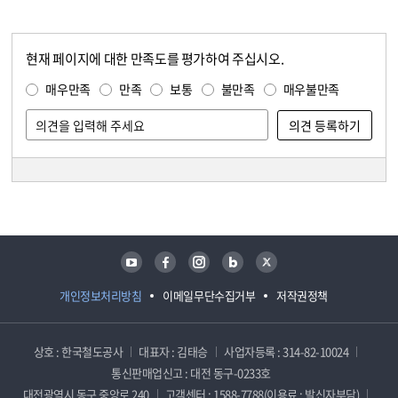
현재 페이지에 대한 만족도를 평가하여 주십시오.
콘텐츠 만족도 조사
만족도 조사
매우만족
만족
보통
불만족
매우불만족
담당자 정보
담당자 정보
유튜브
페이스북
인스타그램
블로그
트위터
개인정보처리방침
이메일무단수집거부
저작권정책
상호 : 한국철도공사
대표자 : 김태승
사업자등록 : 314-82-10024
통신판매업신고 : 대전 동구-0233호
대전광역시 동구 중앙로 240
고객센터 : 1588-7788(이용료 : 발신자부담)