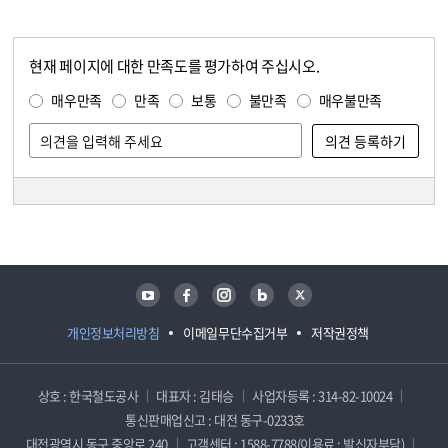
현재 페이지에 대한 만족도를 평가하여 주십시오.
콘텐츠 만족도 조사
만족도 조사
매우만족
만족
보통
불만족
매우불만족
담당자 정보
담당자 정보
유튜브
페이스북
인스타그램
블로그
트위터
개인정보처리방침
이메일무단수집거부
저작권정책
상호 : 한국철도공사
대표자 : 김태승
사업자등록 : 314-82-10024
통신판매업신고 : 대전 동구-0233호
대전광역시 동구 중앙로 240
고객센터 : 1588-7788(이용료 : 발신자부담)