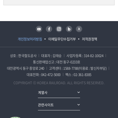
담당자 정보
담당자 정보
유튜브
페이스북
인스타그램
블로그
트위터
개인정보처리방침
이메일무단수집거부
저작권정책
상호 : 한국철도공사
대표자 : 김태승
사업자등록 : 314-82-10024
통신판매업신고 : 대전 동구-0233호
대전광역시 동구 중앙로 240
고객센터 : 1588-7788(이용료 : 발신자부담)
대표전화 : 042-472-5000
팩스 : 02-361-8385
COPYRIGHT ⓒ KOREA RAILROAD. ALL RIGHTS RESERVED.
계열사
관련사이트