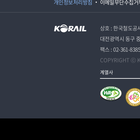
개인정보처리방침
이메일무단수집거
상호 : 한국철도공
대전광역시 동구 중
팩스 : 02-361-838
COPYRIGHT ⓒ K
계열사