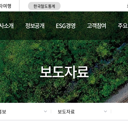
차여행
한국철도통계
사소개
정보공개
ESG경영
고객참여
주요
업
갤러리
기차소개
보도자료
홍보
보도자료