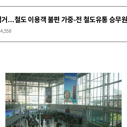
거…철도 이용객 불편 가중-전 철도유통 승무원 
14,558