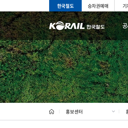
한국철도
승차권예매
기
공
홍보
문화사
홍보센터